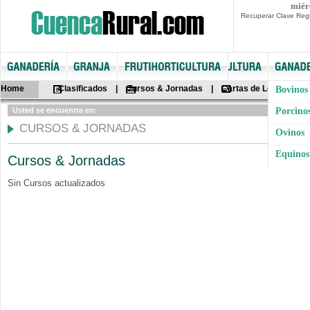
miér
Recuperar Clave Regi
Home
Clasificados
|
Cursos & Jornadas
|
Cartas de Lectores
|
Bovinos
Bús
Usted se encuentra en:
Porcino
CURSOS & JORNADAS
Ovinos
Equinos
Cursos & Jornadas
Sin Cursos actualizados