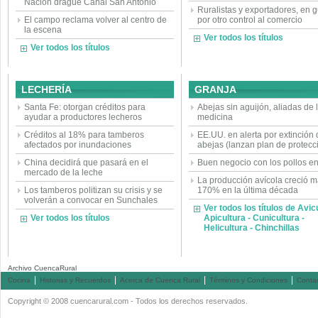
Nación drague Canal San Antonio
Ruralistas y exportadores, en 
El campo reclama volver al centro de
por otro control al comercio
la escena
Ver todos los títulos
Ver todos los títulos
LECHERÍA
GRANJA
Santa Fe: otorgan créditos para
Abejas sin aguijón, aliadas de 
ayudar a productores lecheros
medicina
Créditos al 18% para tamberos
EE.UU. en alerta por extinción
afectados por inundaciones
abejas (lanzan plan de protecc
China decidirá que pasará en el
Buen negocio con los pollos en
mercado de la leche
La producción avícola creció 
Los tamberos politizan su crisis y se
170% en la última década
volverán a convocar en Sunchales
Ver todos los títulos de Avicu
Ver todos los títulos
Apicultura - Cunicultura -
Helicultura - Chinchillas
Archivo CuencaRural
Cocina
Historias y Recuerdos
Acerca de Cuenca Rural
Términos y Condiciones
Conta
Copyright © 2008 cuencarural.com - Todos los derechos reservados.